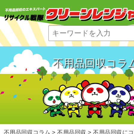
エコレ
不用品
引っ越
不用品回収コラ
遺品整
ゴミ屋
不用品回収コラム
>
不用品回収
>
不用品回収にコ