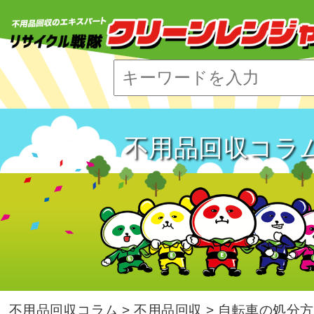
エコレ
不用品
引っ越
不用品回収コラ
遺品整
ゴミ屋
不用品回収コラム
>
不用品回収
>
自転車の処分方