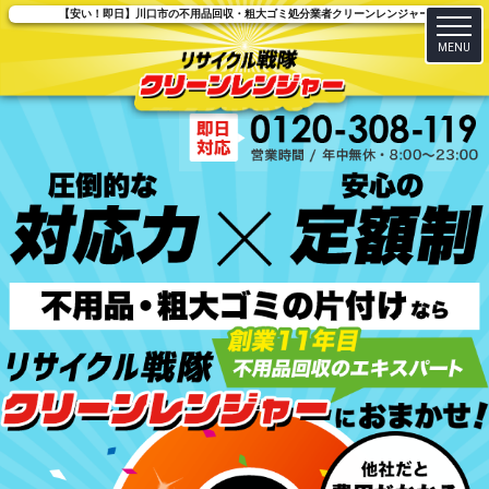
【安い！即日】川口市の不用品回収・粗大ゴミ処分業者クリーンレンジャー