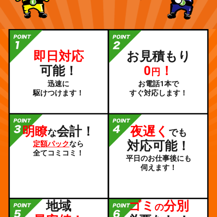
即日対応
お見積もり
可能！
0
！
円
迅速に
お電話1本で
駆けつけます！
すぐ対応します！
明瞭
会計！
夜遅く
な
でも
対応可能！
定額パック
なら
全てコミコミ！
平日のお仕事後にも
伺えます！
地域
ゴミ
分別
の