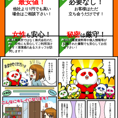
最安値！
必要なし！
他社より1円でも高い
お客様はただ
場合はご相談下さい！
立ち会うだけです！
女性
安心！
秘密
厳守！
も
は
個人事業所ではなく株式会社のた
会社の重要資料等や個人情報等が
め、女性にも安心してご利用頂け
記載された書類でも安心してお任
ます！清潔感のあるスタッフが訪
せ下さい！
問します！